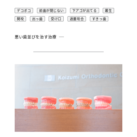
デコボコ
前歯が閉じない
下アゴが出てる
叢生
開咬
出っ歯
受け口
過蓋咬合
すきっ歯
悪い歯並びを治す治療